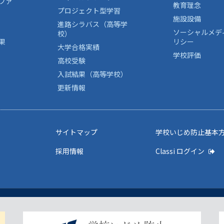
ファ
教育理念
プロジェクト型学習
施設設備
進路シラバス（高等学
ソーシャルメデ
校）
果
リシー
大学合格実績
学校評価
高校受験
入試結果（高等学校）
更新情報
サイトマップ
学校いじめ防止基本
採用情報
Classi ログイン