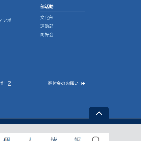
部活動
文化部
ィアポ
運動部
同好会
方針
寄付金のお願い