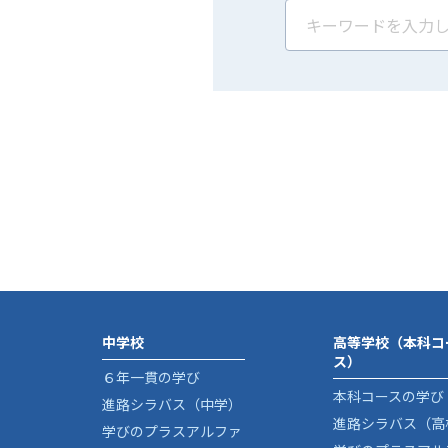
中学校
高等学校（本科コ
ス）
６年一貫の学び
本科コースの学び
進路シラバス（中学）
進路シラバス（高
学びのプラスアルファ