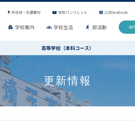
所在地・交通案内
学校パンフレット
公式facebook
学校案内
学校生活
部活動
中
apartment
groups
directions_run
高等学校（本科コース）
更新情報