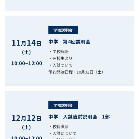
学校説明会
11
14
中学 第4回説明会
月
日
・学校概略
(土)
・在校生より
10:00~12:00
・入試ついて
予約開始日程：10月31日（土）
学校説明会
12
12
中学 入試直前説明会 1部
月
日
・校長挨拶
(土)
・入試について
10:00~12:00