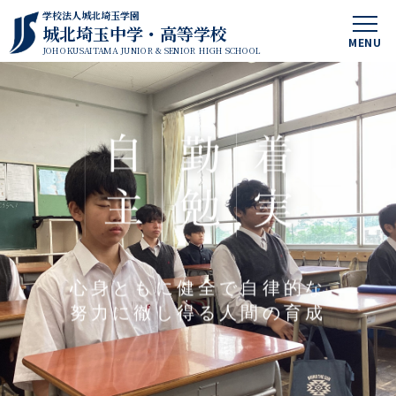
学校法人城北埼玉学園
城北埼玉中学・高等学校
MENU
JOHOKUSAITAMA JUNIOR & SENIOR HIGH SCHOOL
心身ともに健全で自律的な
努力に徹し得る人間の育成