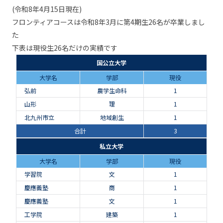
(令和8年4月15日現在)
フロンティアコースは令和8年3月に第4期生26名が卒業しまし
た
下表は現役生26名だけの実績です
国公立大学
大学名
学部
現役
弘前
農学生命科
1
山形
理
1
北九州市立
地域創生
1
合計
3
4
私立大学
大学名
学部
現役
学習院
文
1
慶應義塾
商
1
慶應義塾
文
1
工学院
建築
1