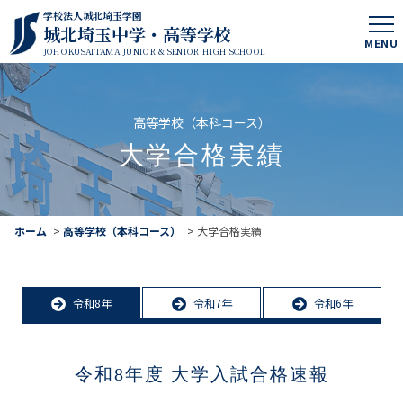
学校法人城北埼玉学園
城北埼玉中学・高等学校
MENU
JOHOKUSAITAMA JUNIOR & SENIOR HIGH SCHOOL
高等学校（本科コース）
大学合格実績
ホーム
>
高等学校（本科コース）
>
大学合格実績
令和8年
令和7年
令和6年
令和8年度 大学入試合格速報