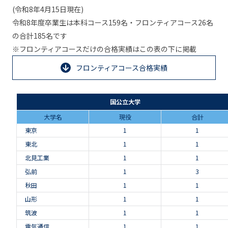
(令和8年4月15日現在)
令和8年度卒業生は本科コース159名・フロンティアコース26名
の合計185名です
※フロンティアコースだけの合格実績はこの表の下に掲載
フロンティアコース合格実績
国公立大学
大学名
現役
合計
東京
1
1
東北
1
1
北見工業
1
1
弘前
1
3
秋田
1
1
山形
1
1
筑波
1
1
電気通信
1
1