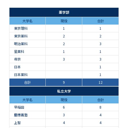
薬学部
大学名
現役
合計
東京理科
1
1
東京薬科
2
2
明治薬科
2
3
星薬科
1
1
帝京
3
3
日本
1
日本薬科
1
合計
9
12
私立大学
大学名
現役
合計
早稲田
6
8
慶應義塾
3
4
上智
4
4