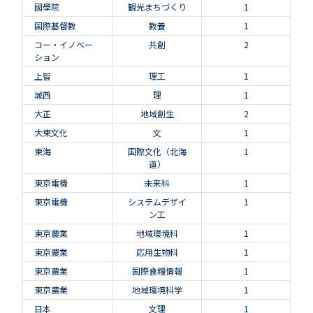
國學院
観光まちづくり
1
国際基督教
教養
1
コー・イノベー
共創
2
ション
上智
理工
1
城西
理
1
大正
地域創生
2
大東文化
文
1
東海
国際文化（北海
1
道）
東京電機
未来科
1
東京電機
システムデザイ
1
ン工
東京農業
地域環境科
1
東京農業
応用生物科
1
東京農業
国際食糧情報
1
東京農業
地域環境科学
1
日本
文理
1