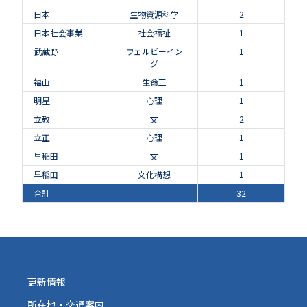
日本
生物資源科学
2
日本社会事業
社会福祉
1
武蔵野
ウェルビーイン
1
グ
福山
生命工
1
明星
心理
1
立教
文
2
立正
心理
1
早稲田
文
1
早稲田
文化構想
1
合計
32
更新情報
所在地・交通案内