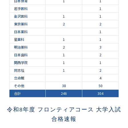
日本体育
1
1
岩手医科
1
金沢医科
1
1
東京薬科
2
2
日本薬科
1
星薬科
1
1
明治薬科
2
3
日本歯科
1
2
関西学院
1
1
同志社
1
2
立命館
4
その他
38
50
合計
246
304
令和8年度 フロンティアコース 大学入試
合格速報