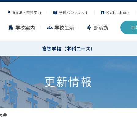
所在地・交通案内
学校パンフレット
公式facebook
学校案内
学校生活
部活動
中
apartment
groups
directions_run
高等学校（本科コース）
更新情報
大会