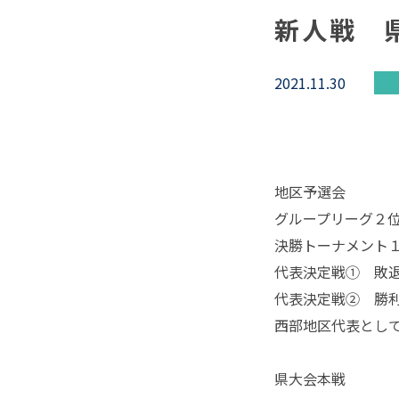
新人戦 
2021.11.30
地区予選会
グループリーグ２
決勝トーナメント
代表決定戦➀ 敗
代表決定戦➁ 勝
西部地区代表とし
県大会本戦