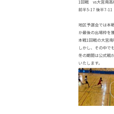
1
回戦 vs大宮南高
前半5-17 後半7-1
地区予選会では本
か最後の出場枠を
本戦1回戦の大宮
しかし、その中で
冬の期間は公式戦
いたします。