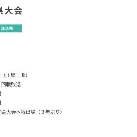
県大会
部活動
位（１勝１敗）
１回戦敗退
退
利
て県大会本戦出場（３年ぶり）