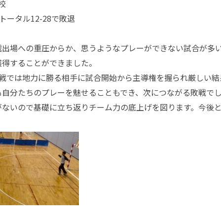
校
1 トータル12-28で敗退
戦出場への重圧からか、思うようなプレーができない試合が多
獲得することができました。
南戦では地力に勝る相手に試合開始から主導権を握られ厳しい結
も自分たちのプレーを魅せることもでき、次につながる敗戦で
がないので基礎に立ち返りチーム力の底上げを図ります。
今後