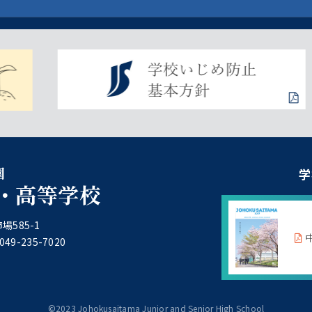
園
学
・高等学校
場585-1
49-235-7020
©︎2023 Johokusaitama Junior and Senior High School