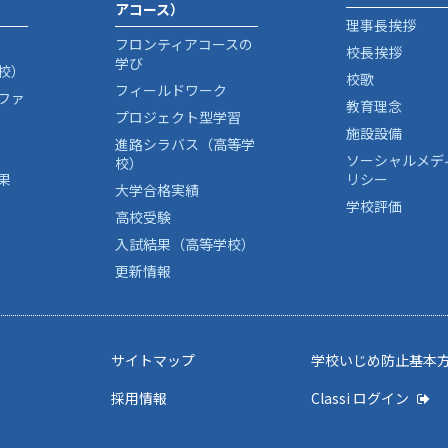
アコース）
理事長挨拶
フロンティアコースの
校長挨拶
学び
校）
校歌
フィールドワーク
ファ
教育理念
プロジェクト型学習
施設設備
進路シラバス（高等学
ソーシャルメデ
校）
果
リシー
大学合格実績
学校評価
高校受験
入試結果（高等学校）
更新情報
サイトマップ
学校いじめ防止基本
採用情報
Classi ログイン