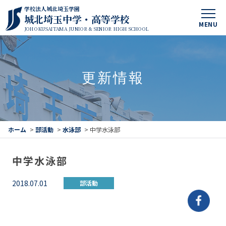
学校法人城北埼玉学園
城北埼玉中学・高等学校
MENU
JOHOKUSAITAMA JUNIOR & SENIOR HIGH SCHOOL
更新情報
ホーム
>
部活動
>
水泳部
>
中学水泳部
中学水泳部
2018.07.01
部活動