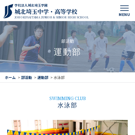
学校法人城北埼玉学園
城北埼玉中学・高等学校
MENU
JOHOKUSAITAMA JUNIOR & SENIOR HIGH SCHOOL
部活動
運動部
ホーム
>
部活動
>
運動部
>
水泳部
SWIMMING CLUB
水泳部