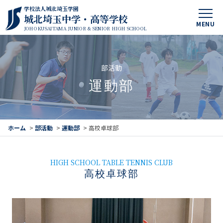
学校法人城北埼玉学園
城北埼玉中学・高等学校
MENU
JOHOKUSAITAMA JUNIOR & SENIOR HIGH SCHOOL
部活動
運動部
ホーム
>
部活動
>
運動部
>
高校卓球部
HIGH SCHOOL TABLE TENNIS CLUB
高校卓球部