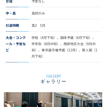
合宿
予定なし
中・高
高校のみ
引退時期
高3 5月
大会・コンク
学総（4月下旬）、国体予選（6月下旬）、
ール・予定な
学年別（8月中旬）、西部地区大会（9月中
ど
旬）、東京選手権予選（12月）、新人戦（1
月下旬）
GALLERY
ギャラリー