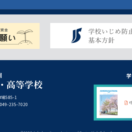
園
学
・高等学校
場585-1
49-235-7020