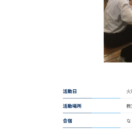
活動日
火
活動場所
教
合宿
な