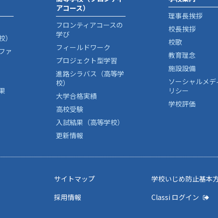
アコース）
理事長挨拶
フロンティアコースの
校長挨拶
学び
校）
校歌
フィールドワーク
ファ
教育理念
プロジェクト型学習
施設設備
進路シラバス（高等学
ソーシャルメデ
校）
果
リシー
大学合格実績
学校評価
高校受験
入試結果（高等学校）
更新情報
サイトマップ
学校いじめ防止基本
採用情報
Classi ログイン