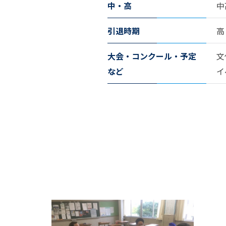
中・高
中
引退時期
高
大会・コンクール・予定
文
など
イ