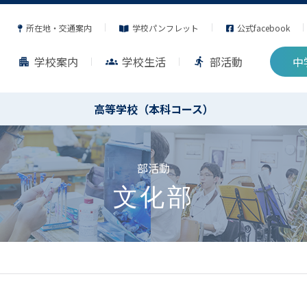
所在地・交通案内
学校パンフレット
公式facebook
学校案内
学校生活
部活動
中
apartment
groups
directions_run
高等学校（本科コース）
部活動
文化部