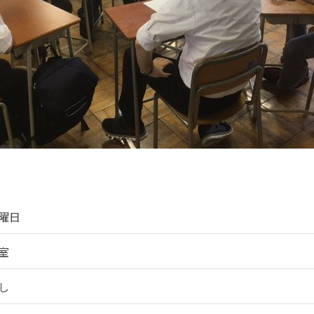
曜日
室
し