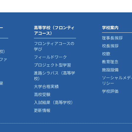
ー
高等学校（フロンティ
学校案内
アコース）
理事長挨拶
フロンティアコースの
校長挨拶
学び
校）
校歌
フィールドワーク
ファ
教育理念
プロジェクト型学習
施設設備
進路シラバス（高等学
ソーシャルメデ
校）
果
リシー
大学合格実績
学校評価
高校受験
入試結果（高等学校）
更新情報