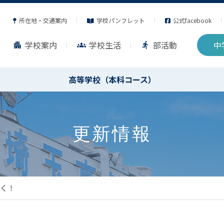
所在地・交通案内
学校パンフレット
公式facebook
学校案内
学校生活
部活動
中
apartment
groups
directions_run
高等学校（本科コース）
更新情報
く！