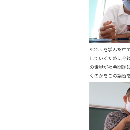
SDGｓを学んだ
していくために今
の世界が社会問題
くのかをこの講習