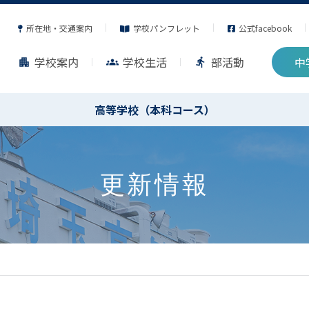
所在地・交通案内
学校パンフレット
公式facebook
学校案内
学校生活
部活動
中
apartment
groups
directions_run
高等学校（本科コース）
更新情報