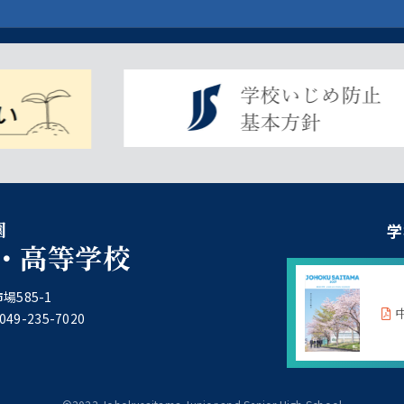
園
学
・高等学校
場585-1
49-235-7020