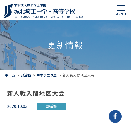
学校法人城北埼玉学園
城北埼玉中学・高等学校
MENU
JOHOKUSAITAMA JUNIOR & SENIOR HIGH SCHOOL
更新情報
ホーム
>
部活動
>
中学テニス部
>
新人戦入間地区大会
新人戦入間地区大会
2020.10.03
部活動