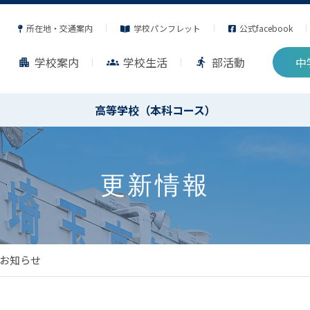
所在地・交通案内
学校パンフレット
公式facebook
学校案内
学校生活
部活動
中
apartment
groups
directions_run
高等学校（本科コース）
更新情報
お知らせ