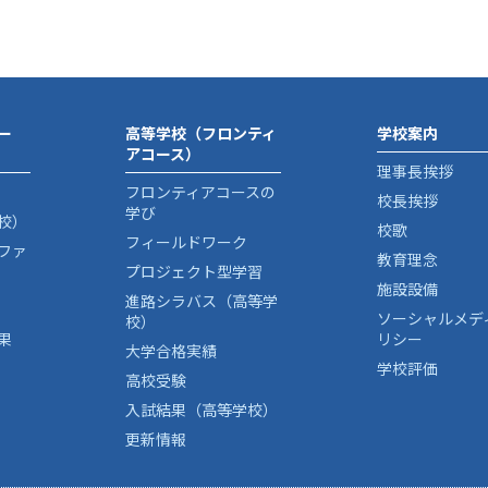
ー
高等学校（フロンティ
学校案内
アコース）
理事長挨拶
フロンティアコースの
校長挨拶
学び
校）
校歌
フィールドワーク
ファ
教育理念
プロジェクト型学習
施設設備
進路シラバス（高等学
ソーシャルメデ
校）
果
リシー
大学合格実績
学校評価
高校受験
入試結果（高等学校）
更新情報