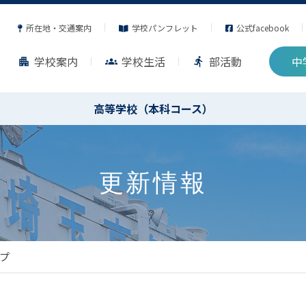
所在地・交通案内
学校パンフレット
公式facebook
学校案内
学校生活
部活動
中
apartment
groups
directions_run
高等学校（本科コース）
更新情報
プ