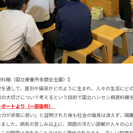
資料館（国立療養所多磨全生園）】
を通して、差別や偏見がどのように生まれ、人々の生活にど
権の大切さについて考えるという目的で国立ハンセン病資料館
レポートより（一部抜粋）
力が非常に弱い』と証明された後も社会の偏見は消えず、隔
みました。病気の苦しみ以上に、周囲の冷たい誤解が人々の心
。この問題は過去のことではなく現代の私たちも、正しい知識