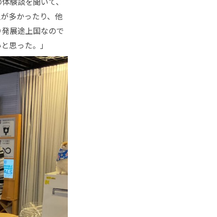
の体験談を聞いて、
人が多かったり、他
り発展途上国なので
いと思った。」