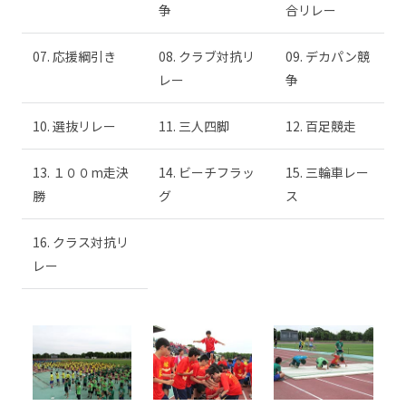
争
合リレー
07. 応援綱引き
08. クラブ対抗リ
09. デカパン競
レー
争
10. 選抜リレー
11. 三人四脚
12. 百足競走
13. １００m走決
14. ビーチフラッ
15. 三輪車レー
勝
グ
ス
16. クラス対抗リ
レー