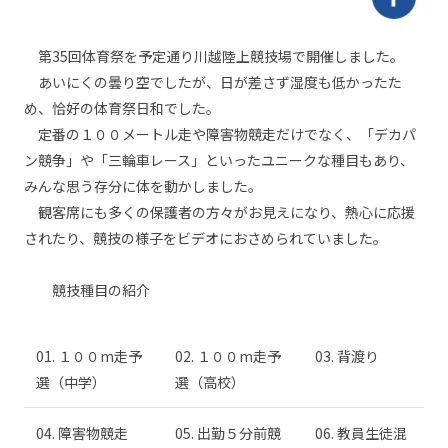
第35回体育祭を予定通り川越陸上競技場で開催しました。
あいにくの曇り空でしたが、日が差さず湿度も低かったた
め、恰好の体育祭日和でした。
定番の１００メートル走や障害物競走だけでなく、「デカパ
ン競争」や「三輪車レース」といったユニークな種目もあり、
みんな思う存分に体を動かしました。
観客席にも多くの保護者の方々がお見えになり、熱心に応援
されたり、競技の様子をビデオにおさめられていました。
競技種目の紹介
01. １００m走予
02. １００m走予
03. 背渡り
選（中学）
選（高校）
04. 障害物競走
05. 出勤５分前競
06. 教員生徒混