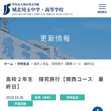
学校法人城北埼玉学園
城北埼玉中学・高等学校
MENU
JOHOKUSAITAMA JUNIOR & SENIOR HIGH SCHOOL
更新情報
ホーム
>
学校生活
>
高校２年生 探究旅行【関西コース 最終日】
高校２年生 探究旅行【関西コース 最
終日】
2024.10.26
高校（本科）
学校生活
学習活動