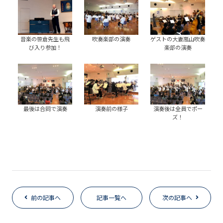
音楽の笹倉先生も飛
吹奏楽部の演奏
ゲストの大妻嵐山吹奏
び入り参加！
楽部の演奏
最後は合同で演奏
演奏前の様子
演奏後は全員でポー
ズ！
前の記事へ
記事一覧へ
次の記事へ