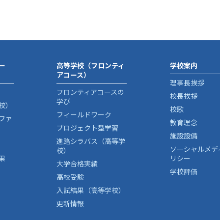
ー
高等学校（フロンティ
学校案内
アコース）
理事長挨拶
フロンティアコースの
校長挨拶
学び
校）
校歌
フィールドワーク
ファ
教育理念
プロジェクト型学習
施設設備
進路シラバス（高等学
ソーシャルメデ
校）
果
リシー
大学合格実績
学校評価
高校受験
入試結果（高等学校）
更新情報