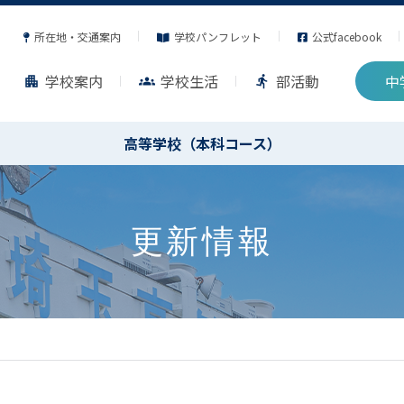
所在地・交通案内
学校パンフレット
公式facebook
学校案内
学校生活
部活動
中
apartment
groups
directions_run
高等学校（本科コース）
更新情報