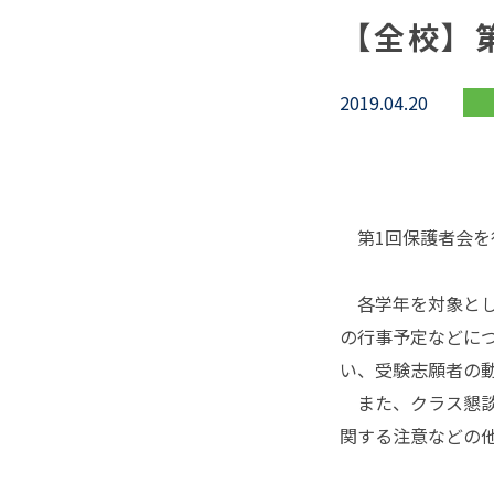
【全校】
2019.04.20
第1回保護者会を
各学年を対象とし
の行事予定などに
い、受験志願者の
また、クラス懇談
関する注意などの