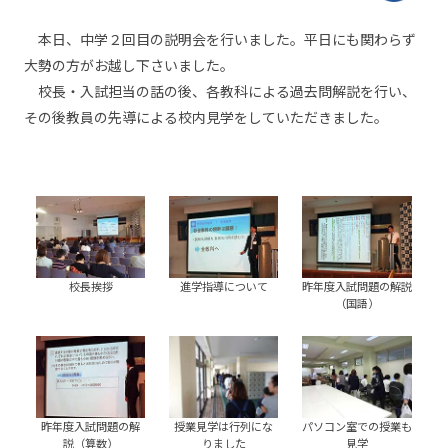
本日、中学２回目の説明会を行いました。平日にも関わらず
大勢の方がお越し下さいました。
校長・入試担当の話の後、各教科による過去問解説を行い、
その後教員の先導による校内見学をしていただきました。
校長挨拶
進学指導について
昨年度入試問題の解説
（国語）
昨年度入試問題の解
授業見学は行列にな
パソコン室での授業も
説（算数）
りました
見学