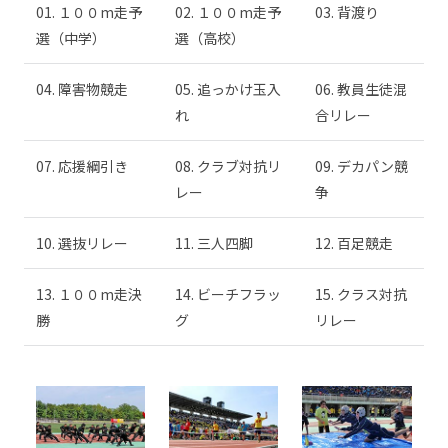
01. １００m走予
02. １００m走予
03. 背渡り
選（中学）
選（高校）
04. 障害物競走
05. 追っかけ玉入
06. 教員生徒混
れ
合リレー
07. 応援綱引き
08. クラブ対抗リ
09. デカパン競
レー
争
10. 選抜リレー
11. 三人四脚
12. 百足競走
13. １００m走決
14. ビーチフラッ
15. クラス対抗
勝
グ
リレー