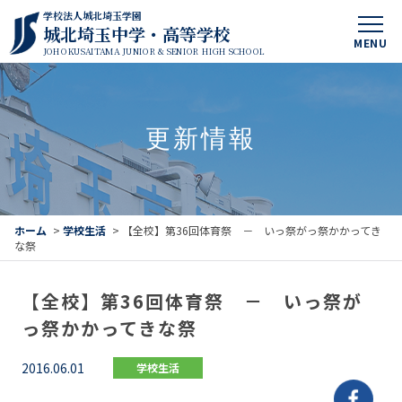
学校法人城北埼玉学園
城北埼玉中学・高等学校
MENU
JOHOKUSAITAMA JUNIOR & SENIOR HIGH SCHOOL
更新情報
ホーム
>
学校生活
>
【全校】第36回体育祭 － いっ祭がっ祭かかってき
な祭
【全校】第36回体育祭 － いっ祭が
っ祭かかってきな祭
2016.06.01
学校生活