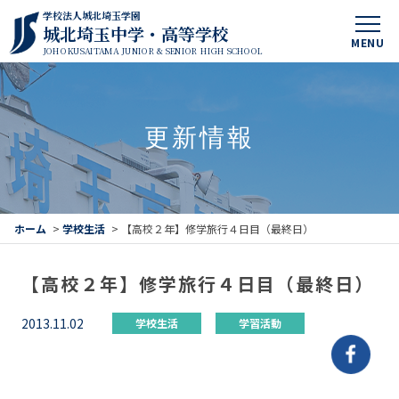
学校法人城北埼玉学園
城北埼玉中学・高等学校
MENU
JOHOKUSAITAMA JUNIOR & SENIOR HIGH SCHOOL
更新情報
ホーム
>
学校生活
>
【高校２年】修学旅行４日目（最終日）
【高校２年】修学旅行４日目（最終日）
2013.11.02
学校生活
学習活動