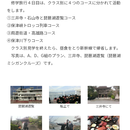
修学旅行４日目は、クラス別に４つのコースに分かれて活動
をします。
①三井寺・石山寺と琵琶湖遊覧コース
②保津峡トロッコ列車コース
③周遊街道・高雄路コース
④保津川下りコース
クラス別見学を終えたら、昼食をとり新幹線で帰省します。
写真は、A、D、G組のプラン、三井寺、琵琶湖遊覧（琵琶湖
ミシガンクルーズ）です。
琵琶湖遊覧
船上で
三井寺にて