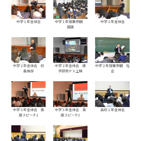
中学１年全体会
中学１年授業参観
中学２年全体会
国語
中学２年全体会 校
中学２年全体会 語
中学２年授業参観 社
長挨拶
学研修ＰＶ上映
会
中学３年全体会 英
中学３年全体会 英
高校１年全体会
語スピーチ1
語スピーチ2