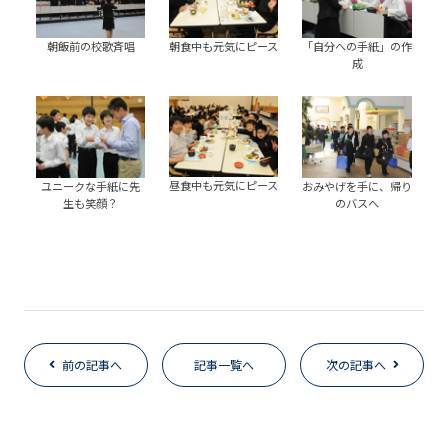
朝飯前の校歌斉唱
朝食中も元気にピース
「自分への手紙」の作
成
昼食中も元気にピース
ユニークな手紙に先
おみやげを手に、帰り
生も笑顔？
のバスへ
前の記事へ
記事一覧へ
次の記事へ