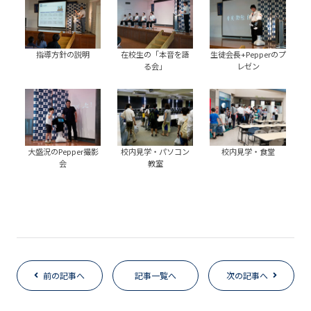
指導方針の説明
在校生の「本音を語
生徒会長+Pepperのプ
る会」
レゼン
大盛況のPepper撮影
校内見学・パソコン
校内見学・食堂
会
教室
前の記事へ
記事一覧へ
次の記事へ