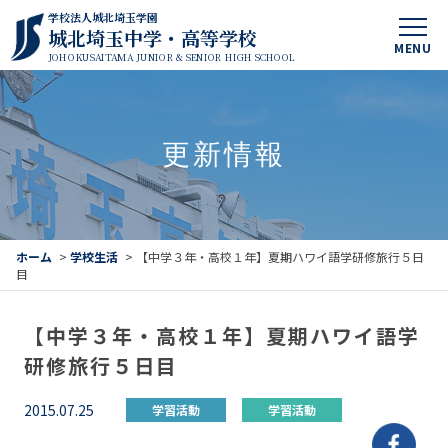
学校法人城北埼玉学園
城北埼玉中学・高等学校
MENU
JOHOKUSAITAMA JUNIOR & SENIOR HIGH SCHOOL
更新情報
ホーム
>
学校生活
>
【中学３年・高校１年】夏期ハワイ語学研修旅行５日
目
【中学３年・高校１年】夏期ハワイ語学
研修旅行５日目
2015.07.25
学習活動
学習活動