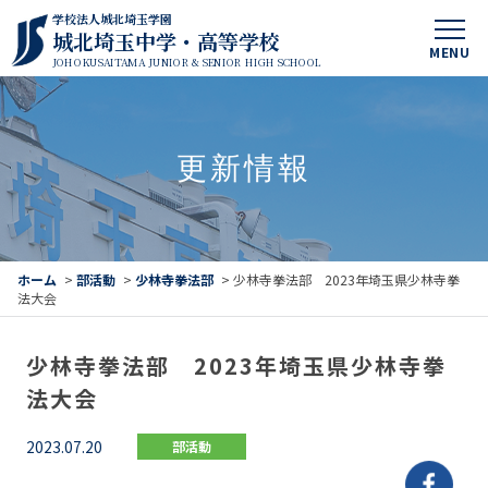
学校法人城北埼玉学園
城北埼玉中学・高等学校
MENU
JOHOKUSAITAMA JUNIOR & SENIOR HIGH SCHOOL
更新情報
ホーム
>
部活動
>
少林寺拳法部
>
少林寺拳法部 2023年埼玉県少林寺拳
法大会
少林寺拳法部 2023年埼玉県少林寺拳
法大会
2023.07.20
部活動