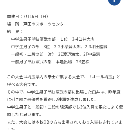
開催日：7月16日（日）
場 所：戸田市スポーツセンター
結 果：
中学生男子単独演武の部 １位 3-4臼井大志
中学生男子の部 3位 2-2小柴晋太郎、2-3坪田陸誠
一般初・二段の部 3位 3E渡辺海太、2F中島慧
一般男子単独演武の部 本選出場 2B笠松
この大会は埼玉県内の拳士が集まる大会で、「オール埼玉」と
呼べる大会です。
その中で、中学生男子単独演武の部に出場した臼井は、昨年度
に引き続き最優秀
を獲得し2連覇を達成しました。
中学生男子と一般初・二段の組演部でも3位入賞
を果たしよく健
闘したと思います。
また、大会には本校OBの方も出場されており入賞もされていま
した。