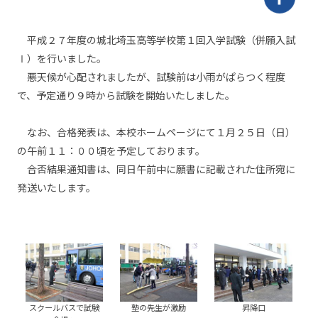
平成２７年度の城北埼玉高等学校第１回入学試験（併願入試
Ⅰ）を行いました。
悪天候が心配されましたが、試験前は小雨がぱらつく程度
で、予定通り９時から試験を開始いたしました。
なお、合格発表は、本校ホームページにて１月２５日（日）
の午前１１：００頃を予定しております。
合否結果通知書は、同日午前中に願書に記載された住所宛に
発送いたします。
スクールバスで試験
塾の先生が激励
昇降口