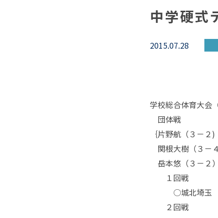
中学硬式
2015.07.28
学校総合体育大会（
団体戦
｛片野航（３－２
関根大樹（３－４
岳本悠（３－２）
１回戦
○城北埼玉 3
２回戦