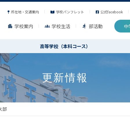
所在地・交通案内
学校パンフレット
公式facebook
学校案内
学校生活
部活動
中
apartment
groups
directions_run
高等学校（本科コース）
更新情報
ス部