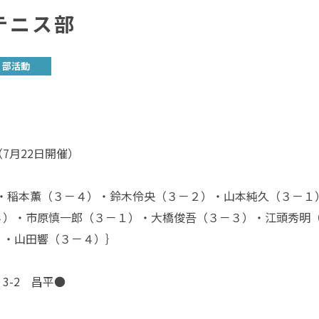
テニス部
部活動
7月22日開催）
)・稲本薫（３－４）・鈴木伶央（３－２）・山本純久（３－１
）・市原慎一郎（３－１）・大橋俊吾（３－３）・江頭秀明
・山田響（３－４）｝
-2 昌平●