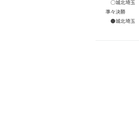
○城北埼玉 3
準々決勝
●城北埼玉 0-