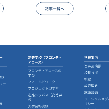
記事一覧へ
ー
高等学校（フロンティ
学校案内
アコース）
理事長挨拶
フロンティアコースの
校長挨拶
学び
校）
校歌
フィールドワーク
ファ
教育理念
プロジェクト型学習
施設設備
進路シラバス（高等学
ソーシャルメデ
校）
果
リシー
大学合格実績