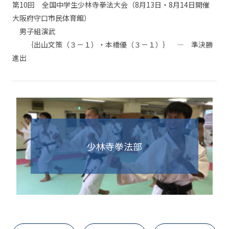
第10回 全国中学生少林寺拳法大会（8月13日・8月14日開催
大阪府守口市民体育館）
男子組演武
｛出山文策（３－１）・本橋優（３－１）｝ — 準決勝
進出
少林寺拳法部