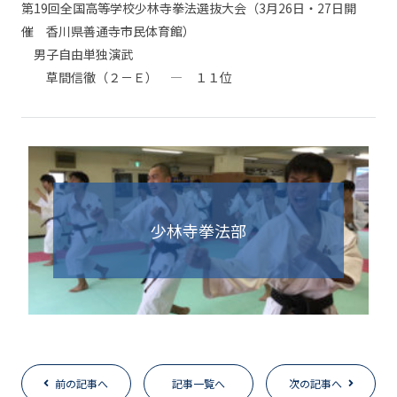
第19回全国高等学校少林寺拳法選抜大会（3月26日・27日開
催 香川県善通寺市民体育館）
男子自由単独演武
草間信徹（２－Ｅ） — １１位
少林寺拳法部
前の記事へ
記事一覧へ
次の記事へ