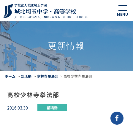
学校法人城北埼玉学園
城北埼玉中学・高等学校
MENU
JOHOKUSAITAMA JUNIOR & SENIOR HIGH SCHOOL
更新情報
ホーム
>
部活動
>
少林寺拳法部
>
高校少林寺拳法部
高校少林寺拳法部
2016.03.30
部活動