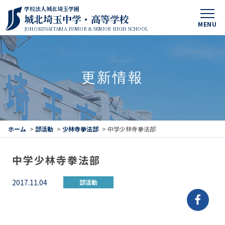
学校法人城北埼玉学園
城北埼玉中学・高等学校
MENU
JOHOKUSAITAMA JUNIOR & SENIOR HIGH SCHOOL
更新情報
ホーム
>
部活動
>
少林寺拳法部
>
中学少林寺拳法部
中学少林寺拳法部
2017.11.04
部活動