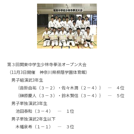
第３回関東中学生少林寺拳法オープン大会
（11月3日開催 神奈川県桐蔭学園体育館）
男子組演武3年生
｛沓掛由祐（３－２）・佐々木潤（２－４）｝ — ４位
｛榊原慶人（３－３）・鈴木賢信（３－４）｝ — ５位
男子単独演武3年生
池田泰和（３－４） — １位
男子単独演武2年生以下
木幡泉希（１－１） — ３位