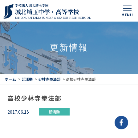
学校法人城北埼玉学園
城北埼玉中学・高等学校
MENU
JOHOKUSAITAMA JUNIOR & SENIOR HIGH SCHOOL
更新情報
ホーム
>
部活動
>
少林寺拳法部
>
高校少林寺拳法部
高校少林寺拳法部
2017.06.15
部活動