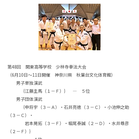
第48回 関東高等学校 少林寺拳法大会
（6月10日～11日開催 神奈川県 秋葉台文化体育館）
男子単独演武
｛江藤主馬（１－Ｆ）｝ — ５位
男子団体演武
｛申将宇（３－Ａ）・石井亮徳（３－Ｃ）・小池伸之助
（３－Ｃ）・
岩本晃拓（３－Ｆ）・堀尾泰誠（２－Ｄ）・水井尊彦
（２－Ｆ）｝