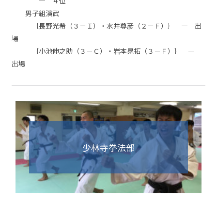
— ４位
男子組演武
｛長野光希（３－Ｉ）・水井尊彦（２－Ｆ）｝ — 出
場
｛小池伸之助（３－Ｃ）・岩本晃拓（３－Ｆ）｝ —
出場
少林寺拳法部