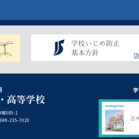
園
学
・高等学校
場585-1
49-235-7020