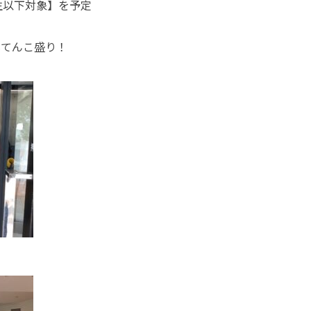
生以下対象】を予定
もてんこ盛り！