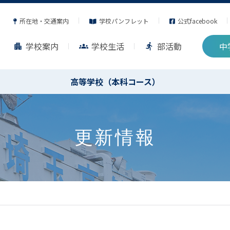
所在地・交通案内
学校パンフレット
公式facebook
学校案内
学校生活
部活動
中
apartment
groups
directions_run
高等学校（本科コース）
更新情報